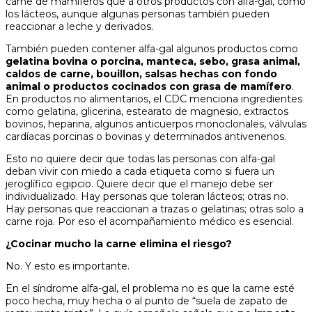
carne de mamíferos que a otros productos con alfa-gal, como
los lácteos, aunque algunas personas también pueden
reaccionar a leche y derivados.
También pueden contener alfa-gal algunos productos como
gelatina bovina o porcina, manteca, sebo, grasa animal,
caldos de carne, bouillon, salsas hechas con fondo
animal o productos cocinados con grasa de mamífero
.
En productos no alimentarios, el CDC menciona ingredientes
como gelatina, glicerina, estearato de magnesio, extractos
bovinos, heparina, algunos anticuerpos monoclonales, válvulas
cardíacas porcinas o bovinas y determinados antivenenos.
Esto no quiere decir que todas las personas con alfa-gal
deban vivir con miedo a cada etiqueta como si fuera un
jeroglífico egipcio. Quiere decir que el manejo debe ser
individualizado. Hay personas que toleran lácteos; otras no.
Hay personas que reaccionan a trazas o gelatinas; otras solo a
carne roja. Por eso el acompañamiento médico es esencial.
¿Cocinar mucho la carne elimina el riesgo?
No. Y esto es importante.
En el síndrome alfa-gal, el problema no es que la carne esté
poco hecha, muy hecha o al punto de “suela de zapato de