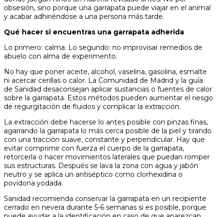
obsesión, sino porque una garrapata puede viajar en el animal
y acabar adhiriéndose a una persona más tarde.
Qué hacer si encuentras una garrapata adherida
Lo primero: calma. Lo segundo: no improvisar remedios de
abuelo con alma de experimento.
No hay que poner aceite, alcohol, vaselina, gasolina, esmalte
ni acercar cerillas o calor. La Comunidad de Madrid y la guía
de Sanidad desaconsejan aplicar sustancias o fuentes de calor
sobre la garrapata. Estos métodos pueden aumentar el riesgo
de regurgitación de fluidos y complicar la extracción.
La extracción debe hacerse lo antes posible con pinzas finas,
agarrando la garrapata lo más cerca posible de la piel y tirando
con una tracción suave, constante y perpendicular. Hay que
evitar comprimir con fuerza el cuerpo de la garrapata,
retorcerla o hacer movimientos laterales que puedan romper
sus estructuras. Después se lava la zona con agua y jabón
neutro y se aplica un antiséptico como clorhexidina o
povidona yodada.
Sanidad recomienda conservar la garrapata en un recipiente
cerrado en nevera durante 5-6 semanas si es posible, porque
puede ayudar a la identificación en caso de que aparezcan