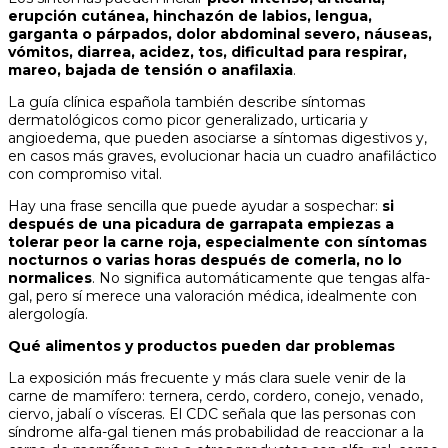
erupción cutánea, hinchazón de labios, lengua,
garganta o párpados, dolor abdominal severo, náuseas,
vómitos, diarrea, acidez, tos, dificultad para respirar,
mareo, bajada de tensión o anafilaxia
.
La guía clínica española también describe síntomas
dermatológicos como picor generalizado, urticaria y
angioedema, que pueden asociarse a síntomas digestivos y,
en casos más graves, evolucionar hacia un cuadro anafiláctico
con compromiso vital.
Hay una frase sencilla que puede ayudar a sospechar:
si
después de una picadura de garrapata empiezas a
tolerar peor la carne roja, especialmente con síntomas
nocturnos o varias horas después de comerla, no lo
normalices
. No significa automáticamente que tengas alfa-
gal, pero sí merece una valoración médica, idealmente con
alergología.
Qué alimentos y productos pueden dar problemas
La exposición más frecuente y más clara suele venir de la
carne de mamífero: ternera, cerdo, cordero, conejo, venado,
ciervo, jabalí o vísceras. El CDC señala que las personas con
síndrome alfa-gal tienen más probabilidad de reaccionar a la