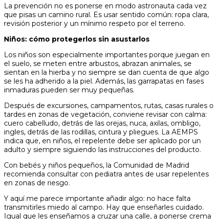
La prevención no es ponerse en modo astronauta cada vez
que pisas un camino rural. Es usar sentido común: ropa clara,
revisión posterior y un mínimo respeto por el terreno.
Niños: cómo protegerlos sin asustarlos
Los niños son especialmente importantes porque juegan en
el suelo, se meten entre arbustos, abrazan animales, se
sientan en la hierba y no siempre se dan cuenta de que algo
se les ha adherido a la piel. Además, las garrapatas en fases
inmaduras pueden ser muy pequeñas.
Después de excursiones, campamentos, rutas, casas rurales o
tardes en zonas de vegetación, conviene revisar con calma:
cuero cabelludo, detrás de las orejas, nuca, axilas, ombligo,
ingles, detrás de las rodillas, cintura y pliegues. La AEMPS
indica que, en niños, el repelente debe ser aplicado por un
adulto y siempre siguiendo las instrucciones del producto.
Con bebés y niños pequeños, la Comunidad de Madrid
recomienda consultar con pediatra antes de usar repelentes
en zonas de riesgo.
Y aquí me parece importante añadir algo: no hace falta
transmitirles miedo al campo. Hay que enseñarles cuidado.
Igual que les enseñamos a cruzar una calle, a ponerse crema