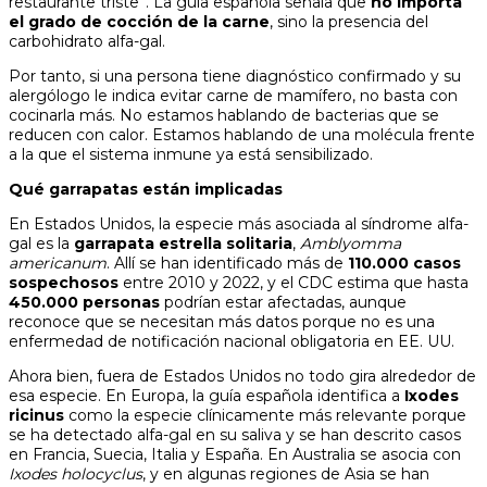
restaurante triste”. La guía española señala que
no importa
el grado de cocción de la carne
, sino la presencia del
carbohidrato alfa-gal.
Por tanto, si una persona tiene diagnóstico confirmado y su
alergólogo le indica evitar carne de mamífero, no basta con
cocinarla más. No estamos hablando de bacterias que se
reducen con calor. Estamos hablando de una molécula frente
a la que el sistema inmune ya está sensibilizado.
Qué garrapatas están implicadas
En Estados Unidos, la especie más asociada al síndrome alfa-
gal es la
garrapata estrella solitaria
,
Amblyomma
americanum
. Allí se han identificado más de
110.000 casos
sospechosos
entre 2010 y 2022, y el CDC estima que hasta
450.000 personas
podrían estar afectadas, aunque
reconoce que se necesitan más datos porque no es una
enfermedad de notificación nacional obligatoria en EE. UU.
Ahora bien, fuera de Estados Unidos no todo gira alrededor de
esa especie. En Europa, la guía española identifica a
Ixodes
ricinus
como la especie clínicamente más relevante porque
se ha detectado alfa-gal en su saliva y se han descrito casos
en Francia, Suecia, Italia y España. En Australia se asocia con
Ixodes holocyclus
, y en algunas regiones de Asia se han