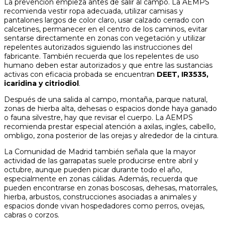
La prevención empieza antes de salir al campo. La AEMPS
recomienda vestir ropa adecuada, utilizar camisas y
pantalones largos de color claro, usar calzado cerrado con
calcetines, permanecer en el centro de los caminos, evitar
sentarse directamente en zonas con vegetación y utilizar
repelentes autorizados siguiendo las instrucciones del
fabricante. También recuerda que los repelentes de uso
humano deben estar autorizados y que entre las sustancias
activas con eficacia probada se encuentran
DEET, IR3535,
icaridina y citriodiol
.
Después de una salida al campo, montaña, parque natural,
zonas de hierba alta, dehesas o espacios donde haya ganado
o fauna silvestre, hay que revisar el cuerpo. La AEMPS
recomienda prestar especial atención a axilas, ingles, cabello,
ombligo, zona posterior de las orejas y alrededor de la cintura.
La Comunidad de Madrid también señala que la mayor
actividad de las garrapatas suele producirse entre abril y
octubre, aunque pueden picar durante todo el año,
especialmente en zonas cálidas. Además, recuerda que
pueden encontrarse en zonas boscosas, dehesas, matorrales,
hierba, arbustos, construcciones asociadas a animales y
espacios donde vivan hospedadores como perros, ovejas,
cabras o corzos.