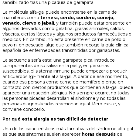
sensibilizado tras una picadura de garrapata.
La molécula alfa-gal puede encontrarse en la carne de
mamíferos como
ternera, cerdo, cordero, conejo,
venado, ciervo o jabalí
, y también puede estar presente en
algunos derivados como gelatina, grasas animales, caldos,
vísceras, ciertos lácteos y algunos productos farmacéuticos o
médicos. En cambio, no está presente en carne de pollo o
pavo ni en pescado, algo que también recoge la guía clínica
española de enfermedades transmitidas por garrapatas.
La secuencia sería esta: una garrapata pica, introduce
componentes de su saliva en la piel y, en personas
susceptibles, el sistema inmune puede empezar a producir
anticuerpos IgE frente al alfa-gal. A partir de ese momento,
cuando esa persona come carne de mamífero o entra en
contacto con ciertos productos que contienen alfa-gal, puede
aparecer una reacción alérgica. No siempre ocurre, no todas
las personas picadas desarrollan el síndrome y no todas las
personas diagnosticadas reaccionan igual. Pero existe, y
conviene conocerlo.
Por qué esta alergia es tan difícil de detectar
Una de las características más llamativas del síndrome alfa-gal
es que sus síntomas suelen aparecer
horas después
de