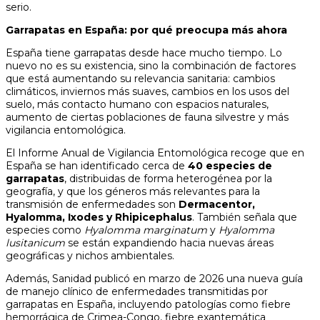
serio.
Garrapatas en España: por qué preocupa más ahora
España tiene garrapatas desde hace mucho tiempo. Lo
nuevo no es su existencia, sino la combinación de factores
que está aumentando su relevancia sanitaria: cambios
climáticos, inviernos más suaves, cambios en los usos del
suelo, más contacto humano con espacios naturales,
aumento de ciertas poblaciones de fauna silvestre y más
vigilancia entomológica.
El Informe Anual de Vigilancia Entomológica recoge que en
España se han identificado cerca de
40 especies de
garrapatas
, distribuidas de forma heterogénea por la
geografía, y que los géneros más relevantes para la
transmisión de enfermedades son
Dermacentor,
Hyalomma, Ixodes y Rhipicephalus
. También señala que
especies como
Hyalomma marginatum
y
Hyalomma
lusitanicum
se están expandiendo hacia nuevas áreas
geográficas y nichos ambientales.
Además, Sanidad publicó en marzo de 2026 una nueva guía
de manejo clínico de enfermedades transmitidas por
garrapatas en España, incluyendo patologías como fiebre
hemorrágica de Crimea-Congo, fiebre exantemática