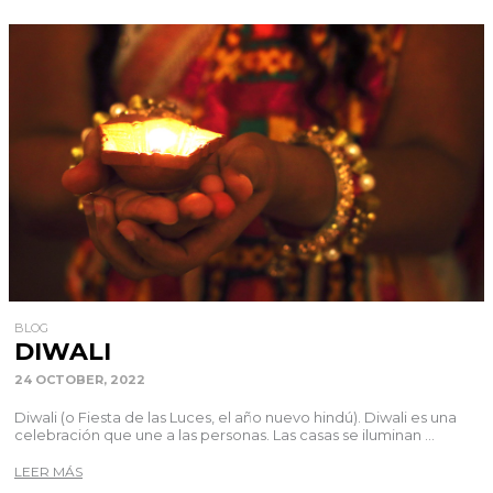
BLOG
DIWALI
24 OCTOBER, 2022
Diwali (o Fiesta de las Luces, el año nuevo hindú). Diwali es una
celebración que une a las personas. Las casas se iluminan ...
LEER MÁS