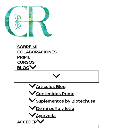
Skip
to
content
SOBRE MÍ
COLABORACIONES
PRIME
CURSOS
BLOG
Artículos Blog
Contenidos Prime
Suplementos by Biotechusa
De mi puño y letra
Ayurveda
ACCEDER