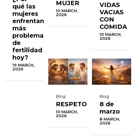
MUJER
VIDAS
qué las
10 MARCH,
VACIAS
mujeres
2026
CON
enfrentan
COMIDA
más
problemas
10 MARCH,
2026
de
fertilidad
hoy?
19 MARCH,
2026
Blog
Blog
RESPETO
8 de
marzo
10 MARCH,
2026
8 MARCH,
2026