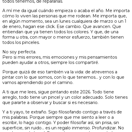
todos tenemos, de repararlas.
A mí me da igual cuándo empieza o acaba el año. Me importa
cómo lo viven las personas que me rodean. Me importa que,
en algún momento, sea un lunes cualquiera de marzo o un 1
de enero, hagan ese click. Ese cambio. Que avancen. Que
entiendan que ya tienen todos los colores. Y que, de una
forma u otra, con mayor o menor esfuerzo, también tienen
todos los pinceles.
No soy perfecta.
Pero si mis errores, mis emociones y mis pensamientos
pueden ayudar a otros, siempre los compartiré.
Porque quizá de eso también va la vida: de atrevernos a
pintar con lo que somos, con lo que tenemos… y con lo que
vamos aprendiendo por el camino.
A ti que me lees, sigue pintando este 2026. Todo tiene
arreglo, todo tiene un pincel y un color adecuado. Solo tienes
que pararte a observar y buscar si es necesario.
Y a ti yayo, te extraño. Sigo filosofando contigo a través de
mis palabras. Porque siempre que me siento a leer o a
escribir, lo hago contigo. Y poder filosofar así, sin prisa, sin
superficie, sin ruido… es un regalo inmenso. Profundizar. No