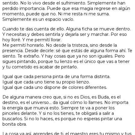
sentido. No lo vivo desde el sufrimiento. Simplemente han
perdido importancia. Puede que esa magia regrese en algún
momento, puede que no. Ni me resta ni me suma.
Simplemente es un espacio vacío.
Cuando te das cuenta de ello. Alguna ficha se mueve dentro.
Y necesitas y debes sentirla y dejarla ser y marchar. Por eso
hoy lloré. Y me permití llorar.
Me permití honrarlo. No desde la tristeza, sino desde la
presencia. Desde decirle: sé que estás de alguna forma ahí. Te
siento. Te extraño. Y hay cosas que ya no son iguales. Pero
sigues pintando, porque tu lienzo es el único que vas a tener
y tu cometido es acabar de pintarlo.
Igual que cada persona pinta de una forma distinta.
Igual que cada uno tiene su propio lienzo.
Igual que cada uno dispone de colores diferentes.
De alguna manera creo que, si no es Dios, es Buda, es el
destino, es el universo… da igual cómo lo llames. No importa
la energía que mueva esto. Siempre te va a poner los
pinceles delante. Y si no los tienes, te obligará a salir a
buscarlos. Si no lo haces, es porque no esperas pintar una
bonita obra.
La cosa va así, aprendes de ti, el maestro eres tu mismo y tus