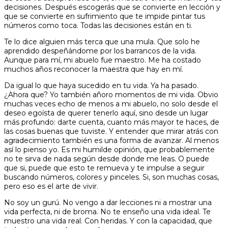
decisiones. Después escogerás que se convierte en lección y
que se convierte en sufrimiento que te impide pintar tus
números como toca. Todas las decisiones están en ti.
Te lo dice alguien más terca que una mula. Que solo he
aprendido despeñándome por los barrancos de la vida.
Aunque para mí, mi abuelo fue maestro. Me ha costado
muchos años reconocer la maestra que hay en mí.
Da igual lo que haya sucedido en tu vida. Ya ha pasado.
¿Ahora que? Yo también añoro momentos de mi vida. Obvio
muchas veces echo de menos a mi abuelo, no solo desde el
deseo egoísta de querer tenerlo aquí, sino desde un lugar
más profundo: darte cuenta, cuanto más mayor te haces, de
las cosas buenas que tuviste. Y entender que mirar atrás con
agradecimiento también es una forma de avanzar. Al menos
así lo pienso yo. Es mi humilde opinión, que probablemente
no te sirva de nada según desde donde me leas. O puede
que si, puede que esto te remueva y te impulse a seguir
buscando números, colores y pinceles. Si, son muchas cosas,
pero eso es el arte de vivir.
No soy un gurú. No vengo a dar lecciones ni a mostrar una
vida perfecta, ni de broma. No te enseño una vida ideal. Te
muestro una vida real. Con heridas. Y con la capacidad, que