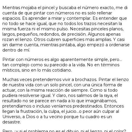
Mientras mojaba el pincel y buscaba el número exacto, me di
cuenta de que pintar con números no es solo rellenar
espacios. Es aprender a mirar y contemplar. Es entender que
no todo se hace igual, que no todos los trazos necesitan la
misma fuerza ni el mismo pulso. Necesitas pinceles planos,
largos, pequeños, redondos, de precisión. Algunos apenas
rozan el lienzo. Otros cubren superficies más amplias. Y casi
sin darme cuenta, mientras pintaba, algo empezó a ordenarse
dentro de mí.
Pintar con números es algo aparentemente simple, pero…
tan complejo como su parecido a la vida. No en términos
místicos, sino en lo más cotidiano.
Muchas veces pretendemos vivir a brochazos. Pintar el lienzo
de nuestra vida con un solo pincel, con una única forma de
actuar, con la misma reacción de siempre. Como si todo
pudiera resolverse igual. Y claro, nos salimos de la raya, el
resultado no se parece en nada a lo que imaginábamos,
pretendíamos o incluso veníamos predestinados. Entonces
llegan la frustración, la culpa, el juicio…o peor aún culpar al
Universo, a Dios o a tu vecino porque tu cuadro es un
desastre.
Pero ¿y si el problema no es el dibujo, ni el lienzo, ni el color?