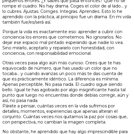
pequeños errores. ¿Y sabes qué pasa entonces? Que no se
rompe el cuadro. No hay drama. Coges el color de al lado… y
lo cubres. Ajustas. Corriges. Integras. Aprendes. Esto lo he
aprendido con la práctica, al principio fue un drama. En mi vida
también fue/es/será así.
Porque la vida es exactamente eso: aprender a cubrir con
conciencia los errores que cometemos. No ignorarlos. No
dejar ese espacio mal pintado esperando que nadie lo vea.
Sino mirarlo, aceptarlo y repararlo con honestidad, con
conciencia, con responsabilidad emocional.
Otras veces pasa algo aún más curioso. Crees que te has
equivocado de número, que has usado un color que no
tocaba… y cuando avanzas un poco más te das cuenta de
que es prácticamente idéntico. La diferencia es mínima.
Apenas perceptible. No pasa nada. El cuadro sigue siendo
bello. Igual te has agobiado por algo insignificante hasta tal
punto que luego no encuentras donde debías corregir, aún y
así, no pasa nada.
Párate a pensar, cuántas veces en la vida sufrimos por
detalles, momentos, experiencias que apenas alteran el
conjunto. Cuántas veces nos quitamos la paz por cosas que,
con perspectiva, no cambian la imagen completa.
No obstante, he aprendido que hay algo imprescindible para