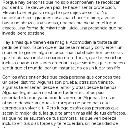
Porque hay personas que no solo acompañan: te recolocan
por dentro. Te devuelven paz. Te hacen sentir protección.
Elevan tu energía sin exigirte que dejes de ser tú. No
necesitan hacer grandes cosas para hacerte bien; a veces
basta un abrazo, una sonrisa, una palabra dicha en el lugar
exacto, una forma de mirarte sin juicio, una presencia que no
invade, pero sostiene.
Hay almas que tienen esa magia. Acomodan la tristeza sin
pedir permiso, hacen que el día pese menos y convierten un
momento gris en algo un poco más habitable. Son personas
que te abrazan incluso cuando no te tocan, que te escuchan
incluso cuando no sabes ordenar lo que sientes, que te hacen
sentir que el mundo, por un instante, no es un lugar tan frío.
Con los años entiendes que cada persona que conoces trae
un papel distinto. Algunas son prueba, otras son tránsito,
algunas te enseñan desde el amor y otras desde la herida.
Algunas llegan para mostrarte tus límites, otras para
recordarte lo que ya no puedes permitir. Algunas te usan,
otras te despiertan, otras te rompen un poco para que
aprendas a volver a ti. Pero luego están esas personas que
sacan lo mejor de ti, las que te aman más allá de tus defectos,
las que no se asustan de tus sombras, las que ven belleza
incluso en tus días torpes y te recuerdan, sin necesidad de