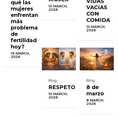
VIDAS
qué las
10 MARCH,
VACIAS
mujeres
2026
CON
enfrentan
COMIDA
más
problemas
10 MARCH,
2026
de
fertilidad
hoy?
19 MARCH,
2026
Blog
Blog
RESPETO
8 de
marzo
10 MARCH,
2026
8 MARCH,
2026