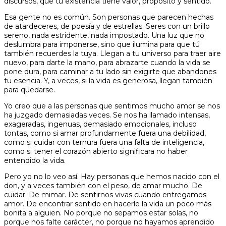
discursos, que tu existencia tiene valor, propósito y sentido.
Esa gente no es común. Son personas que parecen hechas
de atardeceres, de poesía y de estrellas. Seres con un brillo
sereno, nada estridente, nada impostado. Una luz que no
deslumbra para imponerse, sino que ilumina para que tú
también recuerdes la tuya. Llegan a tu universo para traer aire
nuevo, para darte la mano, para abrazarte cuando la vida se
pone dura, para caminar a tu lado sin exigirte que abandones
tu esencia. Y, a veces, si la vida es generosa, llegan también
para quedarse.
Yo creo que a las personas que sentimos mucho amor se nos
ha juzgado demasiadas veces. Se nos ha llamado intensas,
exageradas, ingenuas, demasiado emocionales, incluso
tontas, como si amar profundamente fuera una debilidad,
como si cuidar con ternura fuera una falta de inteligencia,
como si tener el corazón abierto significara no haber
entendido la vida.
Pero yo no lo veo así. Hay personas que hemos nacido con el
don, y a veces también con el peso, de amar mucho. De
cuidar. De mimar. De sentirnos vivas cuando entregamos
amor. De encontrar sentido en hacerle la vida un poco más
bonita a alguien. No porque no sepamos estar solas, no
porque nos falte carácter, no porque no hayamos aprendido