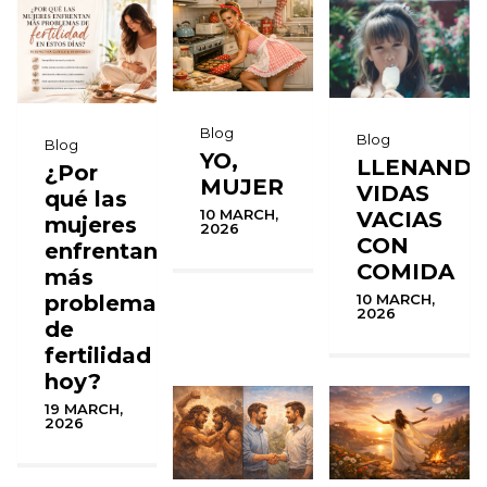
Blog
Blog
Blog
YO,
LLENAND
¿Por
MUJER
VIDAS
qué las
10 MARCH,
VACIAS
mujeres
2026
CON
enfrentan
COMIDA
más
problemas
10 MARCH,
2026
de
fertilidad
hoy?
19 MARCH,
2026