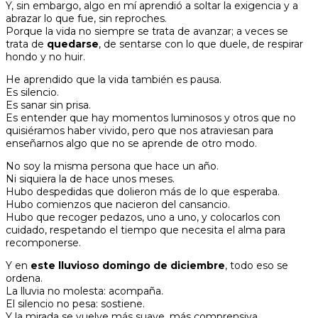
Y, sin embargo, algo en mí aprendió a soltar la exigencia y a
abrazar lo que fue, sin reproches.
Porque la vida no siempre se trata de avanzar; a veces se
trata de
quedarse
, de sentarse con lo que duele, de respirar
hondo y no huir.
He aprendido que la vida también es pausa.
Es silencio.
Es sanar sin prisa.
Es entender que hay momentos luminosos y otros que no
quisiéramos haber vivido, pero que nos atraviesan para
enseñarnos algo que no se aprende de otro modo.
No soy la misma persona que hace un año.
Ni siquiera la de hace unos meses.
Hubo despedidas que dolieron más de lo que esperaba.
Hubo comienzos que nacieron del cansancio.
Hubo que recoger pedazos, uno a uno, y colocarlos con
cuidado, respetando el tiempo que necesita el alma para
recomponerse.
Y en
este lluvioso domingo de diciembre
, todo eso se
ordena.
La lluvia no molesta: acompaña.
El silencio no pesa: sostiene.
Y la mirada se vuelve más suave, más comprensiva.