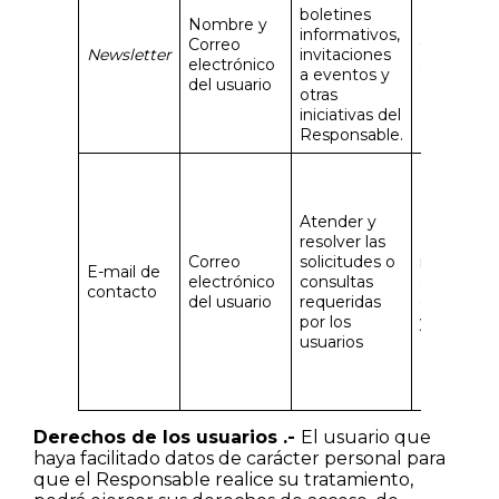
boletines
Nombre y
informativos,
Correo
Consenti
Newsletter
invitaciones
electrónico
del usuari
a eventos y
del usuario
otras
iniciativas del
Responsable.
Atender y
resolver las
Potencial
Correo
solicitudes o
relación
E-mail de
electrónico
consultas
comercial
contacto
del usuario
requeridas
el Respon
por los
y el usuar
usuarios
Derechos de los usuarios .-
El usuario que
haya facilitado datos de carácter personal para
que el Responsable realice su tratamiento,