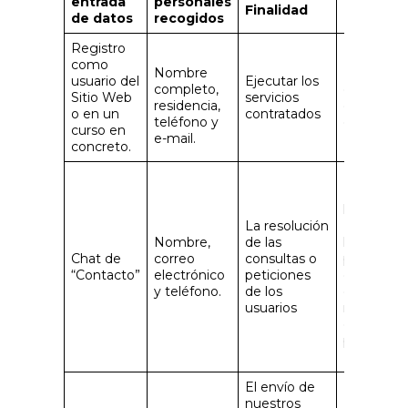
entrada
personales
Finalidad
Legitima
de datos
recogidos
Registro
como
Nombre
Relación
usuario del
Ejecutar los
completo,
contractua
Sitio Web
servicios
residencia,
entre usua
o en un
contratados
teléfono y
el Respon
curso en
e-mail.
concreto.
El interés
legítimo d
La resolución
Responsa
Nombre,
de las
la relació
Chat de
correo
consultas o
potencial
“Contacto”
electrónico
peticiones
clientes y
y teléfono.
de los
darles
usuarios
respuesta
consultas 
peticione
El envío de
nuestros