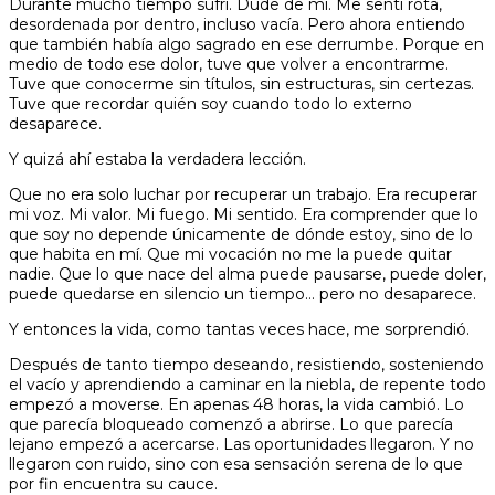
Durante mucho tiempo sufrí. Dudé de mí. Me sentí rota,
desordenada por dentro, incluso vacía. Pero ahora entiendo
que también había algo sagrado en ese derrumbe. Porque en
medio de todo ese dolor, tuve que volver a encontrarme.
Tuve que conocerme sin títulos, sin estructuras, sin certezas.
Tuve que recordar quién soy cuando todo lo externo
desaparece.
Y quizá ahí estaba la verdadera lección.
Que no era solo luchar por recuperar un trabajo. Era recuperar
mi voz. Mi valor. Mi fuego. Mi sentido. Era comprender que lo
que soy no depende únicamente de dónde estoy, sino de lo
que habita en mí. Que mi vocación no me la puede quitar
nadie. Que lo que nace del alma puede pausarse, puede doler,
puede quedarse en silencio un tiempo… pero no desaparece.
Y entonces la vida, como tantas veces hace, me sorprendió.
Después de tanto tiempo deseando, resistiendo, sosteniendo
el vacío y aprendiendo a caminar en la niebla, de repente todo
empezó a moverse. En apenas 48 horas, la vida cambió. Lo
que parecía bloqueado comenzó a abrirse. Lo que parecía
lejano empezó a acercarse. Las oportunidades llegaron. Y no
llegaron con ruido, sino con esa sensación serena de lo que
por fin encuentra su cauce.