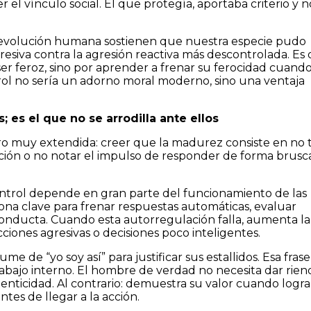
 el vínculo social. El que protegía, aportaba criterio y n
a evolución humana sostienen que nuestra especie pudo
resiva contra la agresión reactiva más descontrolada. Es d
r feroz, sino por aprender a frenar su ferocidad cuand
trol no sería un adorno moral moderno, sino una ventaja
 es el que no se arrodilla ante ellos
ro muy extendida: creer que la madurez consiste en no 
ación o no notar el impulso de responder de forma brusca
ntrol depende en gran parte del funcionamiento de las
zona clave para frenar respuestas automáticas, evaluar
conducta. Cuando esta autorregulación falla, aumenta la
cciones agresivas o decisiones poco inteligentes.
de “yo soy así” para justificar sus estallidos. Esa frase
rabajo interno. El hombre de verdad no necesita dar rien
tenticidad. Al contrario: demuestra su valor cuando logr
ntes de llegar a la acción.