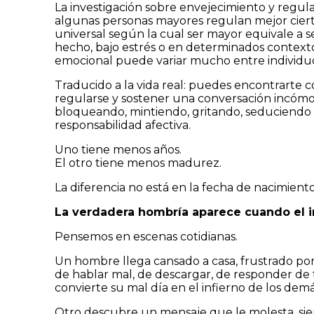
La investigación sobre envejecimiento y reg
algunas personas mayores regulan mejor cierta
universal según la cual ser mayor equivale a
hecho, bajo estrés o en determinados contextos
emocional puede variar mucho entre individu
Traducido a la vida real: puedes encontrarte 
regularse y sostener una conversación incóm
bloqueando, mintiendo, gritando, seduciendo
responsabilidad afectiva.
Uno tiene menos años.
El otro tiene menos madurez.
La diferencia no está en la fecha de nacimiento.
La verdadera hombría aparece cuando el 
Pensemos en escenas cotidianas.
Un hombre llega cansado a casa, frustrado por 
de hablar mal, de descargar, de responder de f
convierte su mal día en el infierno de los dem
Otro descubre un mensaje que le molesta, sien