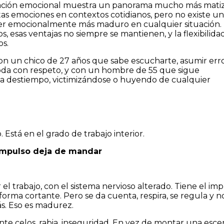
ulación emocional muestra un panorama mucho más mati
s emociones en contextos cotidianos, pero no existe un
 ser emocionalmente más maduro en cualquier situación.
, esas ventajas no siempre se mantienen, y la flexibilida
os.
con un chico de 27 años que sabe escucharte, asumir erro
oda con respeto, y con un hombre de 55 que sigue
 a destiempo, victimizándose o huyendo de cualquier
 Está en el grado de trabajo interior.
impulso deja de mandar
el trabajo, con el sistema nervioso alterado. Tiene el im
orma cortante. Pero se da cuenta, respira, se regula y n
ás. Eso es madurez.
te celos, rabia, inseguridad. En vez de montar una esce