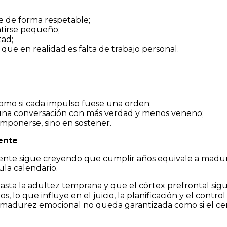
e de forma respetable;
ntirse pequeño;
tad;
o que en realidad es falta de trabajo personal.
como si cada impulso fuese una orden;
a una conversación con más verdad y menos veneno;
imponerse, sino en sostener.
ente
nte sigue creyendo que cumplir años equivale a madur
ula calendario.
hasta la adultez temprana y que el córtex prefrontal sig
 lo que influye en el juicio, la planificación y el control
a madurez emocional no queda garantizada como si el c