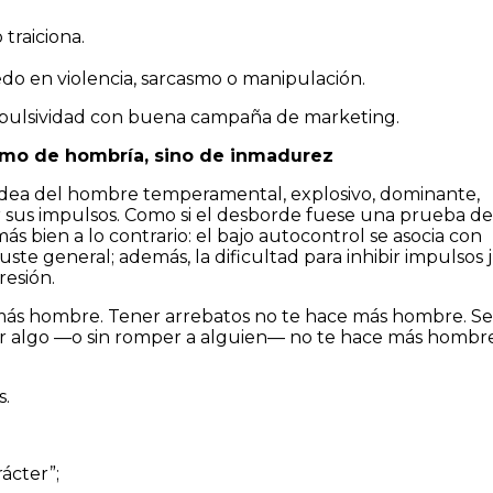
traiciona.
do en violencia, sarcasmo o manipulación.
impulsividad con buena campaña de marketing.
imo de hombría, sino de inmadurez
dea del hombre temperamental, explosivo, dominante,
 sus impulsos. Como si el desborde fuese una prueba de
más bien a lo contrario: el bajo autocontrol se asocia con
uste general; además, la dificultad para inhibir impulsos
esión.
e más hombre. Tener arrebatos no te hace más hombre. Se
er algo —o sin romper a alguien— no te hace más hombre
s.
ácter”;