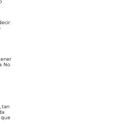
o
ecir:
o
tener
. No.
, tan
da
a que