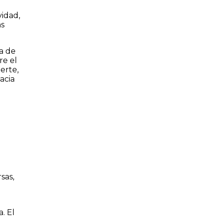
idad,
as
ea de
re el
erte,
acia
sas,
. El