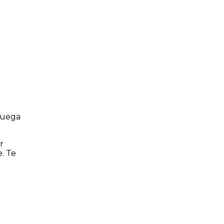
 juega
r
. Te