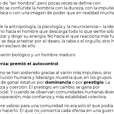
 de “ser hombre”, pero pocas veces se define con
o se confunde la hombría con la dureza, con la impulsiv
 física o con una imagen de poder que en realidad much
 la antropología, la psicología y la neurociencia— la id
no hacia el hombre que descarga todo lo que siente sob
ar y dirigir su energía. No hacia el que reacciona más fu
e deja arrastrar por el deseo, la rabia o el orgullo, sino h
en esclavo de ello.
 varón biológico y un hombre maduro.
rza: premió el autocontrol
 se han sostenido gracias al varón más impulsivo, sino
evolución humana y liderazgo muestra que, en los grupos
 de ganar estatus: por
dominancia
o por
prestigio
. La
 y coerción. El prestigio, en cambio, se gana por
 social. Y cuando se observan comunidades humanas diver
operación, más confianza y más estabilidad colectiva.
re valioso para una comunidad no era solo el que podía
o hacerlo. El que no convertía cada ofensa en una guerra