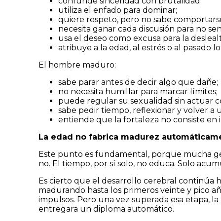
confunde sinceridad con brutalidad;
utiliza el enfado para dominar;
quiere respeto, pero no sabe comportars
necesita ganar cada discusión para no se
usa el deseo como excusa para la desleal
atribuye a la edad, al estrés o al pasado l
El hombre maduro:
sabe parar antes de decir algo que dañe;
no necesita humillar para marcar límites;
puede regular su sexualidad sin actuar 
sabe pedir tiempo, reflexionar y volver 
entiende que la fortaleza no consiste en 
La edad no fabrica madurez automáticam
Este punto es fundamental, porque mucha ge
no. El tiempo, por sí solo, no educa. Solo acum
Es cierto que el desarrollo cerebral continúa 
madurando hasta los primeros veinte y pico años,
impulsos. Pero una vez superada esa etapa, l
entregara un diploma automático.