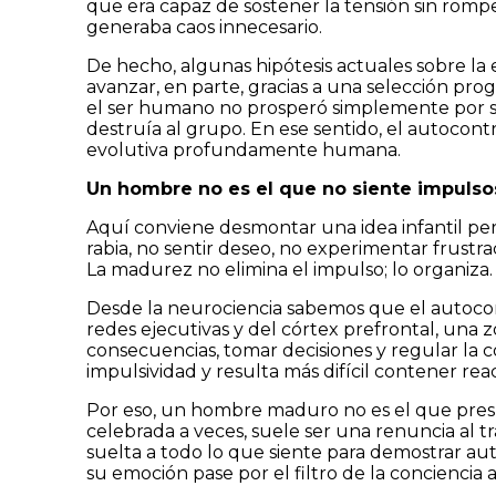
que era capaz de sostener la tensión sin romper
generaba caos innecesario.
De hecho, algunas hipótesis actuales sobre l
avanzar, en parte, gracias a una selección prog
el ser humano no prosperó simplemente por se
destruía al grupo. En ese sentido, el autocon
evolutiva profundamente humana.
Un hombre no es el que no siente impulsos;
Aquí conviene desmontar una idea infantil pe
rabia, no sentir deseo, no experimentar frustr
La madurez no elimina el impulso; lo organiza.
Desde la neurociencia sabemos que el autoco
redes ejecutivas y del córtex prefrontal, una 
consecuencias, tomar decisiones y regular la 
impulsividad y resulta más difícil contener rea
Por eso, un hombre maduro no es el que presume 
celebrada a veces, suele ser una renuncia al t
suelta a todo lo que siente para demostrar au
su emoción pase por el filtro de la conciencia a