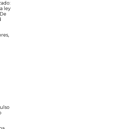
zado:
a ley
 De
d
res,
pulso
o
na,