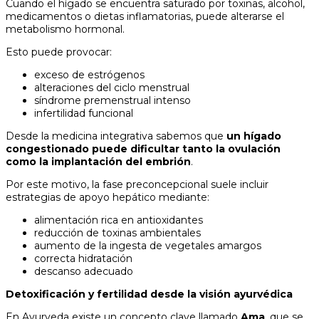
Cuando el hígado se encuentra saturado por toxinas, alcohol,
medicamentos o dietas inflamatorias, puede alterarse el
metabolismo hormonal.
Esto puede provocar:
exceso de estrógenos
alteraciones del ciclo menstrual
síndrome premenstrual intenso
infertilidad funcional
Desde la medicina integrativa sabemos que
un hígado
congestionado puede dificultar tanto la ovulación
como la implantación del embrión
.
Por este motivo, la fase preconcepcional suele incluir
estrategias de apoyo hepático mediante:
alimentación rica en antioxidantes
reducción de toxinas ambientales
aumento de la ingesta de vegetales amargos
correcta hidratación
descanso adecuado
Detoxificación y fertilidad desde la visión ayurvédica
En Ayurveda existe un concepto clave llamado
Ama
, que se