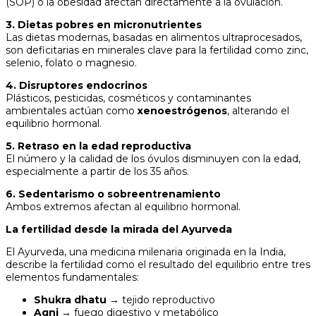
(SOP) o la obesidad afectan directamente a la ovulación.
3. Dietas pobres en micronutrientes
Las dietas modernas, basadas en alimentos ultraprocesados,
son deficitarias en minerales clave para la fertilidad como zinc,
selenio, folato o magnesio.
4. Disruptores endocrinos
Plásticos, pesticidas, cosméticos y contaminantes
ambientales actúan como
xenoestrógenos
, alterando el
equilibrio hormonal.
5. Retraso en la edad reproductiva
El número y la calidad de los óvulos disminuyen con la edad,
especialmente a partir de los 35 años.
6. Sedentarismo o sobreentrenamiento
Ambos extremos afectan al equilibrio hormonal.
La fertilidad desde la mirada del Ayurveda
El Ayurveda, una medicina milenaria originada en la India,
describe la fertilidad como el resultado del equilibrio entre tres
elementos fundamentales:
Shukra dhatu
→ tejido reproductivo
Agni
→ fuego digestivo y metabólico