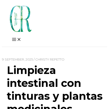
Skip
to
content
9 SEPTEMBER, 2025
/
CHRISTY REPETTO
Limpieza
intestinal con
tinturas y plantas
medicinales