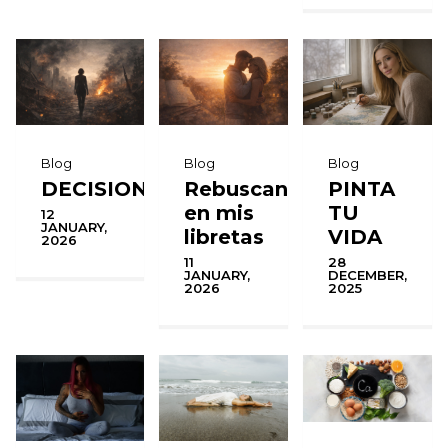
Blog
Blog
Blog
DECISIONES
Rebuscando
PINTA
en mis
TU
12
JANUARY,
libretas
VIDA
2026
11
28
JANUARY,
DECEMBER,
2026
2025