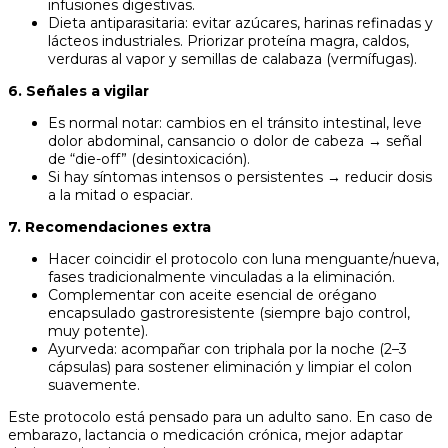
infusiones digestivas.
Dieta antiparasitaria: evitar azúcares, harinas refinadas y
lácteos industriales. Priorizar proteína magra, caldos,
verduras al vapor y semillas de calabaza (vermífugas).
6. Señales a vigilar
Es normal notar: cambios en el tránsito intestinal, leve
dolor abdominal, cansancio o dolor de cabeza → señal
de “die-off” (desintoxicación).
Si hay síntomas intensos o persistentes → reducir dosis
a la mitad o espaciar.
7. Recomendaciones extra
Hacer coincidir el protocolo con luna menguante/nueva,
fases tradicionalmente vinculadas a la eliminación.
Complementar con aceite esencial de orégano
encapsulado gastroresistente (siempre bajo control,
muy potente).
Ayurveda: acompañar con triphala por la noche (2–3
cápsulas) para sostener eliminación y limpiar el colon
suavemente.
Este protocolo está pensado para un adulto sano. En caso de
embarazo, lactancia o medicación crónica, mejor adaptar