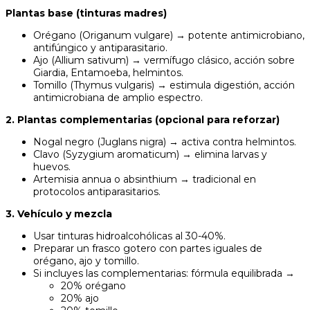
Plantas base (tinturas madres)
Orégano (Origanum vulgare) → potente antimicrobiano,
antifúngico y antiparasitario.
Ajo (Allium sativum) → vermífugo clásico, acción sobre
Giardia, Entamoeba, helmintos.
Tomillo (Thymus vulgaris) → estimula digestión, acción
antimicrobiana de amplio espectro.
2. Plantas complementarias (opcional para reforzar)
Nogal negro (Juglans nigra) → activa contra helmintos.
Clavo (Syzygium aromaticum) → elimina larvas y
huevos.
Artemisia annua o absinthium → tradicional en
protocolos antiparasitarios.
3. Vehículo y mezcla
Usar tinturas hidroalcohólicas al 30-40%.
Preparar un frasco gotero con partes iguales de
orégano, ajo y tomillo.
Si incluyes las complementarias: fórmula equilibrada →
20% orégano
20% ajo