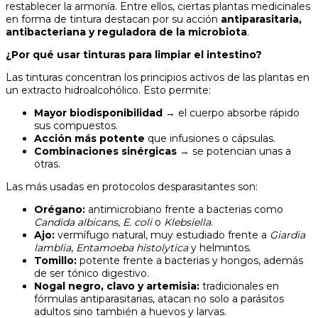
restablecer la armonía. Entre ellos, ciertas plantas medicinales
en forma de tintura destacan por su acción
antiparasitaria,
antibacteriana y reguladora de la microbiota
.
¿Por qué usar tinturas para limpiar el intestino?
Las tinturas concentran los principios activos de las plantas en
un extracto hidroalcohólico. Esto permite:
Mayor biodisponibilidad
→ el cuerpo absorbe rápido
sus compuestos.
Acción más potente
que infusiones o cápsulas.
Combinaciones sinérgicas
→ se potencian unas a
otras.
Las más usadas en protocolos desparasitantes son:
Orégano:
antimicrobiano frente a bacterias como
Candida albicans
,
E. coli
o
Klebsiella
.
Ajo:
vermífugo natural, muy estudiado frente a
Giardia
lamblia
,
Entamoeba histolytica
y helmintos.
Tomillo:
potente frente a bacterias y hongos, además
de ser tónico digestivo.
Nogal negro, clavo y artemisia:
tradicionales en
fórmulas antiparasitarias, atacan no solo a parásitos
adultos sino también a huevos y larvas.