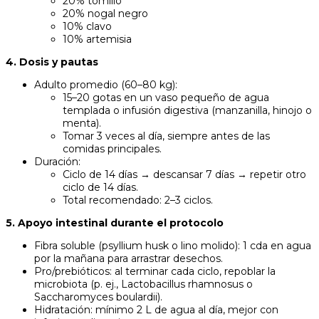
20% tomillo
20% nogal negro
10% clavo
10% artemisia
4. Dosis y pautas
Adulto promedio (60–80 kg):
15–20 gotas en un vaso pequeño de agua
templada o infusión digestiva (manzanilla, hinojo o
menta).
Tomar 3 veces al día, siempre antes de las
comidas principales.
Duración:
Ciclo de 14 días → descansar 7 días → repetir otro
ciclo de 14 días.
Total recomendado: 2–3 ciclos.
5. Apoyo intestinal durante el protocolo
Fibra soluble (psyllium husk o lino molido): 1 cda en agua
por la mañana para arrastrar desechos.
Pro/prebióticos: al terminar cada ciclo, repoblar la
microbiota (p. ej., Lactobacillus rhamnosus o
Saccharomyces boulardii).
Hidratación: mínimo 2 L de agua al día, mejor con