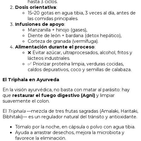
hasta 3 ciclos.
Dosis orientativa
:
15–20 gotas en agua tibia, 3 veces al día, antes de
las comidas principales.
Infusiones de apoyo
:
Manzanilla + hinojo (gases),
Diente de león + bardana (detox hepático),
Corteza de granada (vermífuga).
Alimentación durante el proceso
:
❌ Evitar azúcar, ultraprocesados, alcohol, fritos y
lácteos industriales.
✅ Priorizar proteína limpia, verduras cocidas,
caldos depurativos, coco y semillas de calabaza.
El Triphala en Ayurveda
En la visión ayurvédica, no basta con matar al parásito: hay
que
restaurar el fuego digestivo (Agni)
y limpiar
suavemente el colon.
El
Triphala
—mezcla de tres frutas sagradas (Amalaki, Haritaki,
Bibhitaki)— es un regulador natural del tránsito y antioxidante.
Tómalo por la noche, en cápsula o polvo con agua tibia.
Ayuda a arrastrar desechos, mejora la microbiota y
favorece la eliminación.